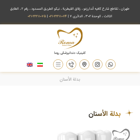
طهران ، تقاطع شارع كافيه أندارزغو ، زقاق القيطرية ، نيكو الطريق المسدود ، رقم 2 ، الطابق
الثالث ، الوحدة 302 ، الدائري 7 |
22211074-021
|
22211075-021
بدلة الأسنان
بدلة الأسنان