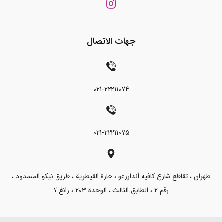
جهات الاتصال
021-22211074
021-22211075
طهران ، تقاطع شارع كافيه أندارزغو ، حارة القيطرية ، طريق نيكو المسدود ،
رقم 2 ، الطابق الثالث ، الوحدة 203 ، زانغ 7